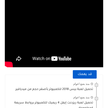
قد يهمك
منذ بضع اعوام
تحميل لعبة بيس 2018 للكمبيوتر بأصغر حجم من ميديافير
منذ بضع اعوام
تحميل لعبة ريزدنت إيفل 4 ريميك للكمبيوتر بروابط سريعة