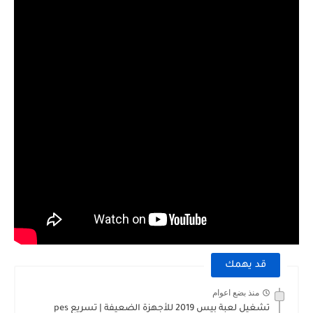
قد يهمك
منذ بضع اعوام
تشغيل لعبة بيس 2019 للأجهزة الضعيفة | تسريع pes