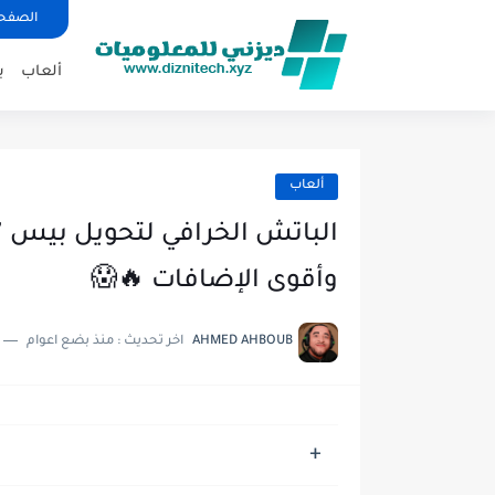
الصفحة
ألعاب
ب
ألعاب
وأقوى الإضافات 🔥😱
AHMED AHBOUB
اخر تحديث :
منذ بضع اعوام